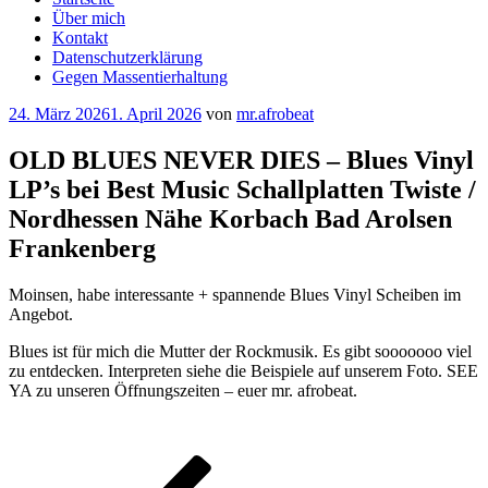
Über mich
Kontakt
Datenschutzerklärung
Gegen Massentierhaltung
Veröffentlicht
24. März 2026
1. April 2026
von
mr.afrobeat
am
OLD BLUES NEVER DIES – Blues Vinyl
LP’s bei Best Music Schallplatten Twiste /
Nordhessen Nähe Korbach Bad Arolsen
Frankenberg
Moinsen, habe interessante + spannende Blues Vinyl Scheiben im
Angebot.
Blues ist für mich die Mutter der Rockmusik. Es gibt sooooooo viel
zu entdecken. Interpreten siehe die Beispiele auf unserem Foto. SEE
YA zu unseren Öffnungszeiten – euer mr. afrobeat.
Beitragsnavigation
Vorheriger
Beitrag