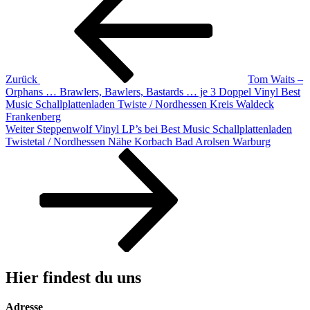
Zurück
Tom Waits –
Orphans … Brawlers, Bawlers, Bastards … je 3 Doppel Vinyl Best
Music Schallplattenladen Twiste / Nordhessen Kreis Waldeck
Frankenberg
Nächster
Weiter
Steppenwolf Vinyl LP’s bei Best Music Schallplattenladen
Beitrag
Twistetal / Nordhessen Nähe Korbach Bad Arolsen Warburg
Hier findest du uns
Adresse